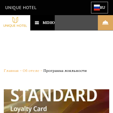
UNIQUE HOTEL
RU
МЕНЮ
Главная
–
Об отеле
–
Программа лояльности